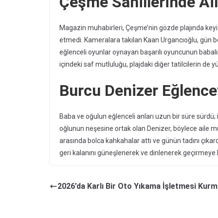
Çeşme Sahillerinde Ail
Magazin muhabirleri, Çeşme’nin gözde plajında keyi
etmedi. Kameralara takılan Kaan Urgancıoğlu, gün bo
eğlenceli oyunlar oynayan başarılı oyuncunun babalı
içindeki saf mutluluğu, plajdaki diğer tatilcilerin de
Burcu Denizer Eğlencey
Baba ve oğulun eğlenceli anları uzun bir süre sürdü; 
oğlunun neşesine ortak olan Denizer, böylece aile mut
arasında bolca kahkahalar attı ve günün tadını çıkar
geri kalanını güneşlenerek ve dinlenerek geçirmeye k
2026’da Karlı Bir Oto Yıkama İşletmesi Kur