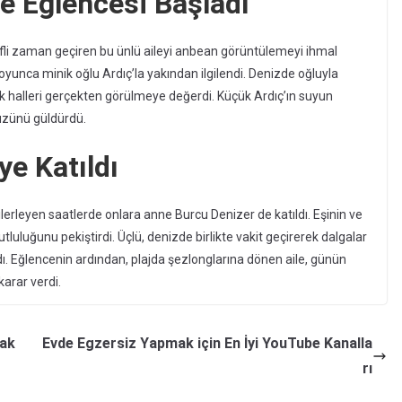
e Eğlencesi Başladı
fli zaman geçiren bu ünlü aileyi anbean görüntülemeyi ihmal
yunca minik oğlu Ardıç’la yakından ilgilendi. Denizde oğluyla
k halleri gerçekten görülmeye değerdi. Küçük Ardıç’ın suyun
 yüzünü güldürdü.
e Katıldı
ilerleyen saatlerde onlara anne Burcu Denizer de katıldı. Eşinin ve
luluğunu pekiştirdi. Üçlü, denizde birlikte vakit geçirerek dalgalar
dı. Eğlencenin ardından, plajda şezlonglarına dönen aile, günün
arar verdi.
mak
Evde Egzersiz Yapmak için En İyi YouTube Kanalla
rı