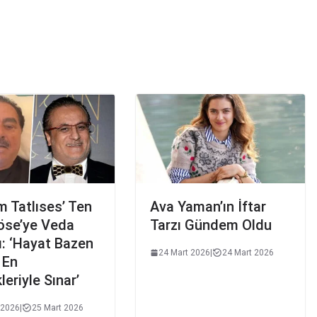
m Tatlıses’ Ten
Ava Yaman’ın İftar
Köse’ye Veda
Tarzı Gündem Oldu
: ‘Hayat Bazen
24 Mart 2026
|
24 Mart 2026
 En
leriyle Sınar’
 2026
|
25 Mart 2026