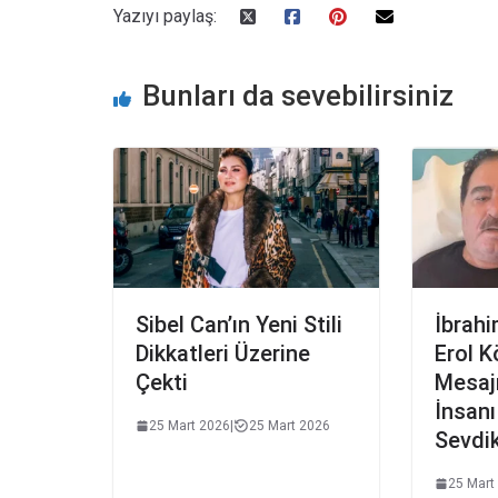
Yazıyı paylaş:
Bunları da sevebilirsiniz
Sibel Can’ın Yeni Stili
İbrahi
Dikkatleri Üzerine
Erol 
Çekti
Mesajı
İnsanı
25 Mart 2026
|
25 Mart 2026
Sevdik
25 Mart