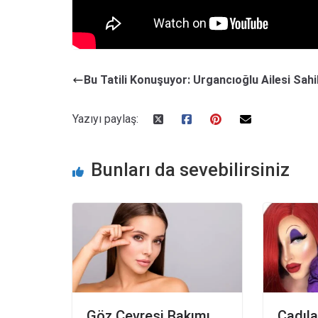
Ayrıca ilginizi çekebilecek diğer yazılarımıza göz a
Bu Tatili Konuşuyor: Urgancıoğlu Ailesi Sahi
Yazıyı paylaş:
Bunları da sevebilirsiniz
Göz Çevresi Bakımı
Cadıla