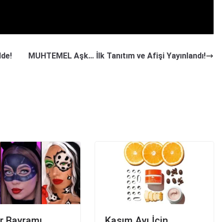
tmayı unutmayın:
lde!
MUHTEMEL Aşk… İlk Tanıtım ve Afişi Yayınlandı!
r Bayramı
Kasım Ayı İçin