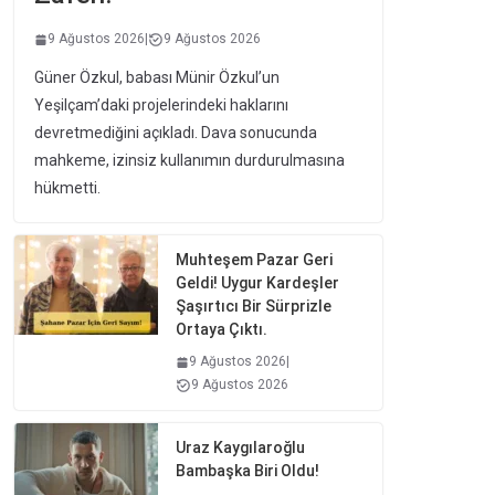
9 Ağustos 2026
|
9 Ağustos 2026
Güner Özkul, babası Münir Özkul’un
Yeşilçam’daki projelerindeki haklarını
devretmediğini açıkladı. Dava sonucunda
mahkeme, izinsiz kullanımın durdurulmasına
hükmetti.
Muhteşem Pazar Geri
Geldi! Uygur Kardeşler
Şaşırtıcı Bir Sürprizle
Ortaya Çıktı.
9 Ağustos 2026
|
9 Ağustos 2026
Uraz Kaygılaroğlu
Bambaşka Biri Oldu!