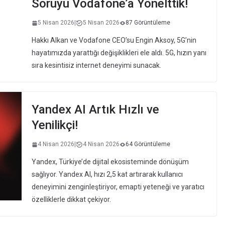
Soruyu Vodafone’a Yönelttik!
5 Nisan 2026
|
5 Nisan 2026
87 Görüntüleme
Hakkı Alkan ve Vodafone CEO’su Engin Aksoy, 5G’nin
hayatımızda yarattığı değişiklikleri ele aldı. 5G, hızın yanı
sıra kesintisiz internet deneyimi sunacak.
Yandex AI Artık Hızlı ve
Yenilikçi!
4 Nisan 2026
|
4 Nisan 2026
64 Görüntüleme
Yandex, Türkiye’de dijital ekosisteminde dönüşüm
sağlıyor. Yandex AI, hızı 2,5 kat artırarak kullanıcı
deneyimini zenginleştiriyor, emapti yeteneği ve yaratıcı
özelliklerle dikkat çekiyor.