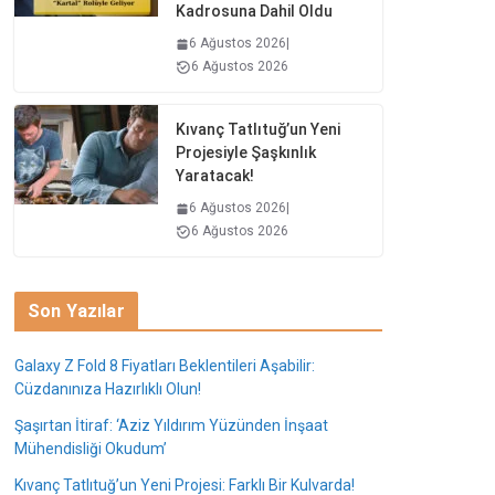
Kadrosuna Dahil Oldu
6 Ağustos 2026
|
6 Ağustos 2026
Kıvanç Tatlıtuğ’un Yeni
Projesiyle Şaşkınlık
Yaratacak!
6 Ağustos 2026
|
6 Ağustos 2026
Son Yazılar
Galaxy Z Fold 8 Fiyatları Beklentileri Aşabilir:
Cüzdanınıza Hazırlıklı Olun!
Şaşırtan İtiraf: ‘Aziz Yıldırım Yüzünden İnşaat
Mühendisliği Okudum’
Kıvanç Tatlıtuğ’un Yeni Projesi: Farklı Bir Kulvarda!