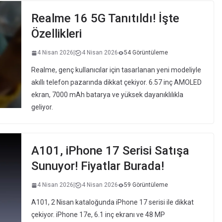
Realme 16 5G Tanıtıldı! İşte
Özellikleri
4 Nisan 2026
|
4 Nisan 2026
54 Görüntüleme
Realme, genç kullanıcılar için tasarlanan yeni modeliyle
akıllı telefon pazarında dikkat çekiyor. 6.57 inç AMOLED
ekran, 7000 mAh batarya ve yüksek dayanıklılıkla
geliyor.
A101, iPhone 17 Serisi Satışa
Sunuyor! Fiyatlar Burada!
4 Nisan 2026
|
4 Nisan 2026
59 Görüntüleme
A101, 2 Nisan kataloğunda iPhone 17 serisi ile dikkat
çekiyor. iPhone 17e, 6.1 inç ekranı ve 48 MP