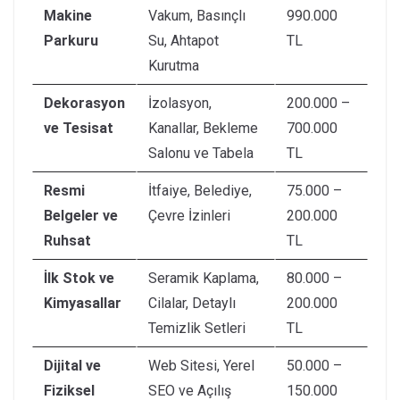
Makine
Vakum, Basınçlı
990.000
Parkuru
Su, Ahtapot
TL
Kurutma
Dekorasyon
İzolasyon,
200.000 –
ve Tesisat
Kanallar, Bekleme
700.000
Salonu ve Tabela
TL
Resmi
İtfaiye, Belediye,
75.000 –
Belgeler ve
Çevre İzinleri
200.000
Ruhsat
TL
İlk Stok ve
Seramik Kaplama,
80.000 –
Kimyasallar
Cilalar, Detaylı
200.000
Temizlik Setleri
TL
Dijital ve
Web Sitesi, Yerel
50.000 –
Fiziksel
SEO ve Açılış
150.000