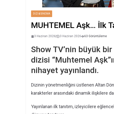
DIZI & SINEMA
MUHTEMEL Aşk… İlk Tan
3 Haziran 2026
|
3 Haziran 2026
63 Görüntüleme
Show TV’nin büyük bir
dizisi “Muhtemel Aşk”ın
nihayet yayınlandı.
Dizinin yönetmenliğini üstlenen Altan Dönm
karakterler arasındaki dinamik ilişkilere da
Yayınlanan ilk tanıtım, izleyicilere eğlence