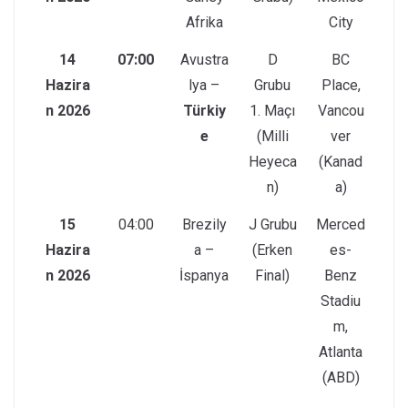
Afrika
City
14
07:00
Avustra
D
BC
Hazira
lya –
Grubu
Place,
n 2026
Türkiy
1. Maçı
Vancou
e
(Milli
ver
Heyeca
(Kanad
n)
a)
15
04:00
Brezily
J Grubu
Merced
Hazira
a –
(Erken
es-
n 2026
İspanya
Final)
Benz
Stadiu
m,
Atlanta
(ABD)