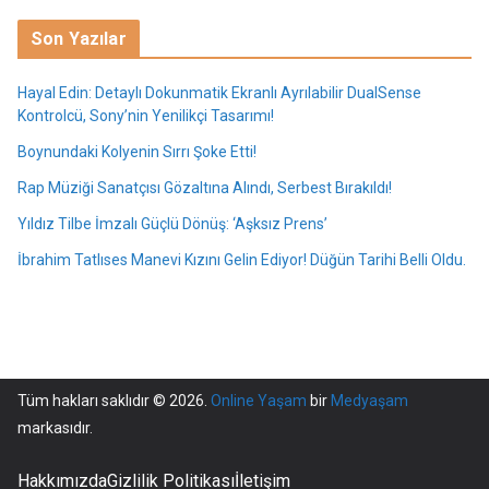
Son Yazılar
Hayal Edin: Detaylı Dokunmatik Ekranlı Ayrılabilir DualSense
Kontrolcü, Sony’nin Yenilikçi Tasarımı!
Boynundaki Kolyenin Sırrı Şoke Etti!
Rap Müziği Sanatçısı Gözaltına Alındı, Serbest Bırakıldı!
Yıldız Tilbe İmzalı Güçlü Dönüş: ‘Aşksız Prens’
İbrahim Tatlıses Manevi Kızını Gelin Ediyor! Düğün Tarihi Belli Oldu.
Tüm hakları saklıdır © 2026.
Online Yaşam
bir
Medyaşam
markasıdır.
Hakkımızda
Gizlilik Politikası
İletişim