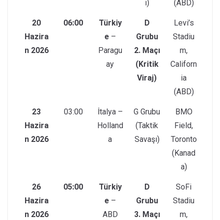
i)
(ABD)
20
06:00
Türkiy
D
Levi’s
Hazira
e
–
Grubu
Stadiu
n 2026
Paragu
2. Maçı
m,
ay
(Kritik
Californ
Viraj)
ia
(ABD)
23
03:00
İtalya –
G Grubu
BMO
Hazira
Holland
(Taktik
Field,
n 2026
a
Savaşı)
Toronto
(Kanad
a)
26
05:00
Türkiy
D
SoFi
Hazira
e
–
Grubu
Stadiu
n 2026
ABD
3. Maçı
m,