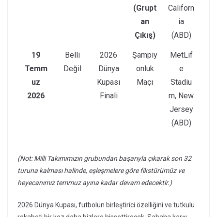
(Grupt
Californ
an
ia
Çıkış)
(ABD)
19
Belli
2026
Şampiy
MetLif
Temm
Değil
Dünya
onluk
e
uz
Kupası
Maçı
Stadiu
2026
Finali
m, New
Jersey
(ABD)
(Not: Milli Takımımızın grubundan başarıyla çıkarak son 32
turuna kalması halinde, eşleşmelere göre fikstürümüz ve
heyecanımız temmuz ayına kadar devam edecektir.)
2026 Dünya Kupası, futbolun birleştirici özelliğini ve tutkulu
rekabeti bir kez daha bizlere hissettirecek. Sabaha karşı