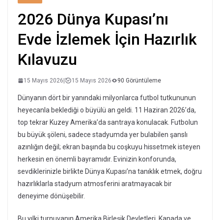
2026 Dünya Kupası’nı
Evde İzlemek İçin Hazırlık
Kılavuzu
15 Mayıs 2026
|
15 Mayıs 2026
90 Görüntüleme
Dünyanın dört bir yanındaki milyonlarca futbol tutkununun
heyecanla beklediği o büyülü an geldi. 11 Haziran 2026’da,
top tekrar Kuzey Amerika’da santraya konulacak. Futbolun
bu büyük şöleni, sadece stadyumda yer bulabilen şanslı
azınlığın değil; ekran başında bu coşkuyu hissetmek isteyen
herkesin en önemli bayramıdır. Evinizin konforunda,
sevdiklerinizle birlikte Dünya Kupası’na tanıklık etmek, doğru
hazırlıklarla stadyum atmosferini aratmayacak bir
deneyime dönüşebilir.
Bu yılki turnuvanın Amerika Birleşik Devletleri, Kanada ve