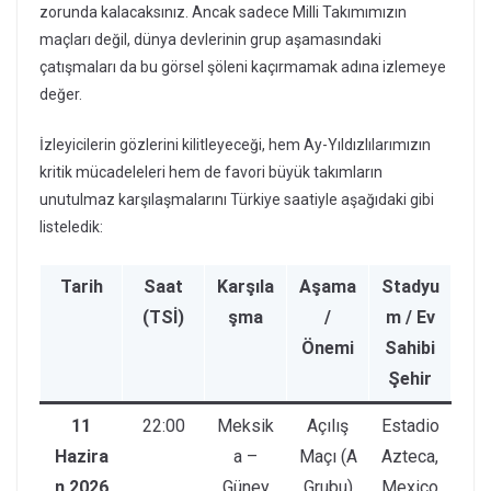
zorunda kalacaksınız. Ancak sadece Milli Takımımızın
maçları değil, dünya devlerinin grup aşamasındaki
çatışmaları da bu görsel şöleni kaçırmamak adına izlemeye
değer.
İzleyicilerin gözlerini kilitleyeceği, hem Ay-Yıldızlılarımızın
kritik mücadeleleri hem de favori büyük takımların
unutulmaz karşılaşmalarını Türkiye saatiyle aşağıdaki gibi
listeledik:
Tarih
Saat
Karşıla
Aşama
Stadyu
(TSİ)
şma
/
m / Ev
Önemi
Sahibi
Şehir
11
22:00
Meksik
Açılış
Estadio
Hazira
a –
Maçı (A
Azteca,
n 2026
Güney
Grubu)
Mexico