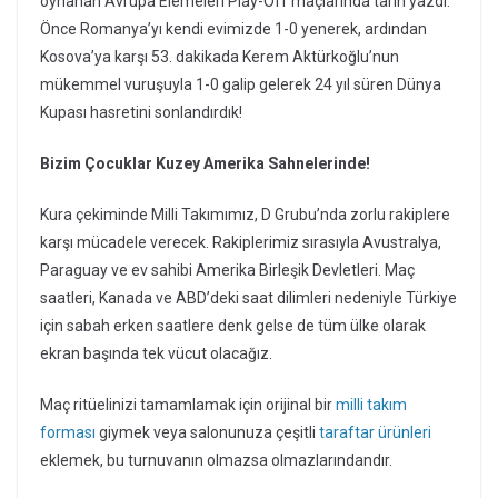
oynanan Avrupa Elemeleri Play-Off maçlarında tarih yazdı.
Önce Romanya’yı kendi evimizde 1-0 yenerek, ardından
Kosova’ya karşı 53. dakikada Kerem Aktürkoğlu’nun
mükemmel vuruşuyla 1-0 galip gelerek 24 yıl süren Dünya
Kupası hasretini sonlandırdık!
Bizim Çocuklar Kuzey Amerika Sahnelerinde!
Kura çekiminde Milli Takımımız, D Grubu’nda zorlu rakiplere
karşı mücadele verecek. Rakiplerimiz sırasıyla Avustralya,
Paraguay ve ev sahibi Amerika Birleşik Devletleri. Maç
saatleri, Kanada ve ABD’deki saat dilimleri nedeniyle Türkiye
için sabah erken saatlere denk gelse de tüm ülke olarak
ekran başında tek vücut olacağız.
Maç ritüelinizi tamamlamak için orijinal bir
milli takım
forması
giymek veya salonunuza çeşitli
taraftar ürünleri
eklemek, bu turnuvanın olmazsa olmazlarındandır.