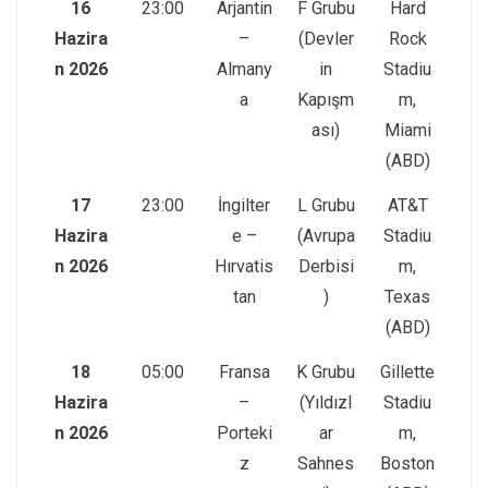
16
23:00
Arjantin
F Grubu
Hard
Hazira
–
(Devler
Rock
n 2026
Almany
in
Stadiu
a
Kapışm
m,
ası)
Miami
(ABD)
17
23:00
İngilter
L Grubu
AT&T
Hazira
e –
(Avrupa
Stadiu
n 2026
Hırvatis
Derbisi
m,
tan
)
Texas
(ABD)
18
05:00
Fransa
K Grubu
Gillette
Hazira
–
(Yıldızl
Stadiu
n 2026
Porteki
ar
m,
z
Sahnes
Boston