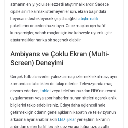
atmanın en iyi yolu ise lezzetli atıştırmalıklardır. Sadece
cipsle sınırlı kalmak istemeyenler için, ekran başındaki
heyecanı destekleyecek çeşitli sağlıklı
atıştırmalık
paketlerini önceden hazırlayın. Gece maçları için hafif
kuruyemişler, sabah maçları için ise kahveyle uyumlu çıtır
atıştırmalıklar harika bir seçenek olabilir.
Ambiyans ve Çoklu Ekran (Multi-
Screen) Deneyimi
Gerçek futbol severler yalnızca maçı izlemekle kalmaz, aynı
zamanda istatistikleri de takip ederler. Televizyonda maç
devam ederken,
tablet
veya telefonunuzdan FIFA’nın resmi
uygulamasını veya spor haberleri sunan siteleri açarak anlık
bilgilerini takip edebilirsiniz. Odayı daha eğlenceli hale
getirmek için odanın genel ışıklarını kapatın ve televizyonun
arkasına ayarlanabilir akıllı
LED ışıklar
yerleştirin. Ekranın
ardından gelen hafif loş ışık göz yorgunluğunuzu azaltır.