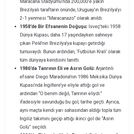
Maracana Stadyumu’nda 200,000’e yakın
Brezilyalı taraftarın önünde, Uruguay’ın Brezilya’yı
2-1 yenmesi “Maracanazo” olarak anıldı.
1958’de Bir Efsanenin Doğuşu:
İsveç’teki 1958
Dünya Kupası, daha 17 yaşındayken sahneye
çıkan Pelé’nin Brezilya’ya kupayı getirdiği
turnuvaydı. Bunun ardından, ‘Futbolun Kralı’ olarak
tüm dünyaya kendisini tanıttı.
1986’da Tanrının Eli ve Asrın Golü:
Arjantinli
efsane Diego Maradona’nın 1986 Meksika Dünya
Kupası’nda İngiltere’ye eliyle attığı gol ve
ardından “O benim değil, Tanrının eliydi.”
ifadesiyle savunduğu bu gol, tarihe geçti. Ayrıca,
aynı maçta kendi yarı sahasından aldığı topla tüm
İngiliz takımını geçip attığı ikinci gol de “Asrın
Golü” seçildi.