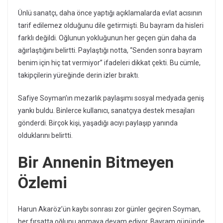
Ünlü sanatçı, daha önce yaptığı açıklamalarda evlat acısının
tarif edilemez olduğunu dile getirmişti. Bu bayram da hisleri
farklı değildi. Oğlunun yokluğunun her geçen gün daha da
ağırlaştığını belirtti. Paylaştığı notta, “Senden sonra bayram
benim için hiç tat vermiyor” ifadeleri dikkat çekti. Bu cümle,
takipçilerin yüreğinde derin izler bıraktı.
Safiye Soyman’ın mezarlık paylaşımı sosyal medyada geniş
yankı buldu. Binlerce kullanıcı, sanatçıya destek mesajları
gönderdi. Birçok kişi, yaşadığı acıyı paylaşıp yanında
olduklarını belirtti.
Bir Annenin Bitmeyen
Özlemi
Harun Akaröz’ün kaybı sonrası zor günler geçiren Soyman,
her fırsatta oğlunu anmaya devam ediyor. Bayram gününde