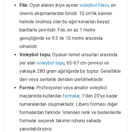
File:
Oyun alanını ikiye ayıran
voleybol filesi
, en
önemli ekipmanlardan biridir. 10 cm’lik kareler
halinde örülmüş olan bu ağın kenarları beyaz
bantlarla çevrilidir. File, en az 1 metre
genişliğinde ve 9.5 ile 10 metre arasında
olmalıdır.
Voleybol topu:
Oyunun temel unsurları arasında
yer alan
voleybol topu
, 65-67 cm çevresi ve
yaklaşık 280 gram ağırlığında bir toptur. Genellikle
deri veya sentetik deriden üretilmektedir.
Forma:
Profesyonel veya amatör voleybol
maçlarında kullanılan
formalar
, 1’den 20’ye kadar
numaralardan oluşmaktadır. Libero forması diğer
formalardan farklıdır. İstenilen renk ve bedenlerde
formalar seçerek takımın ruhunu sahada
yansıtabilirsiniz.