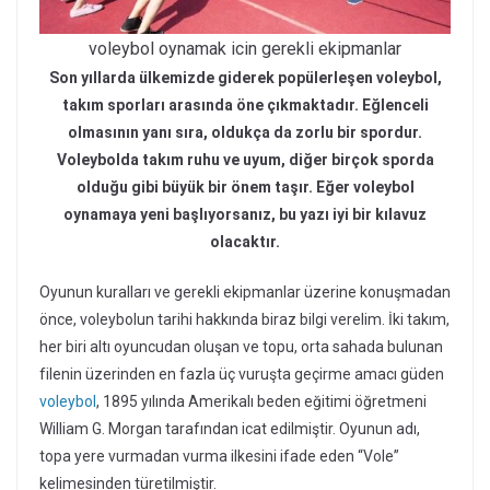
voleybol oynamak icin gerekli ekipmanlar
Son yıllarda ülkemizde giderek popülerleşen voleybol,
takım sporları arasında öne çıkmaktadır. Eğlenceli
olmasının yanı sıra, oldukça da zorlu bir spordur.
Voleybolda takım ruhu ve uyum, diğer birçok sporda
olduğu gibi büyük bir önem taşır. Eğer voleybol
oynamaya yeni başlıyorsanız, bu yazı iyi bir kılavuz
olacaktır.
Oyunun kuralları ve gerekli ekipmanlar üzerine konuşmadan
önce, voleybolun tarihi hakkında biraz bilgi verelim. İki takım,
her biri altı oyuncudan oluşan ve topu, orta sahada bulunan
filenin üzerinden en fazla üç vuruşta geçirme amacı güden
voleybol
, 1895 yılında Amerikalı beden eğitimi öğretmeni
William G. Morgan tarafından icat edilmiştir. Oyunun adı,
topa yere vurmadan vurma ilkesini ifade eden “Vole”
kelimesinden türetilmiştir.