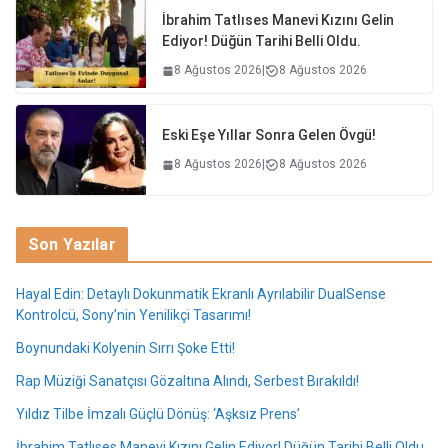
İbrahim Tatlıses Manevi Kızını Gelin
Ediyor! Düğün Tarihi Belli Oldu.
8 Ağustos 2026
|
8 Ağustos 2026
Eski Eşe Yıllar Sonra Gelen Övgü!
8 Ağustos 2026
|
8 Ağustos 2026
Son Yazılar
Hayal Edin: Detaylı Dokunmatik Ekranlı Ayrılabilir DualSense
Kontrolcü, Sony’nin Yenilikçi Tasarımı!
Boynundaki Kolyenin Sırrı Şoke Etti!
Rap Müziği Sanatçısı Gözaltına Alındı, Serbest Bırakıldı!
Yıldız Tilbe İmzalı Güçlü Dönüş: ‘Aşksız Prens’
İbrahim Tatlıses Manevi Kızını Gelin Ediyor! Düğün Tarihi Belli Oldu.