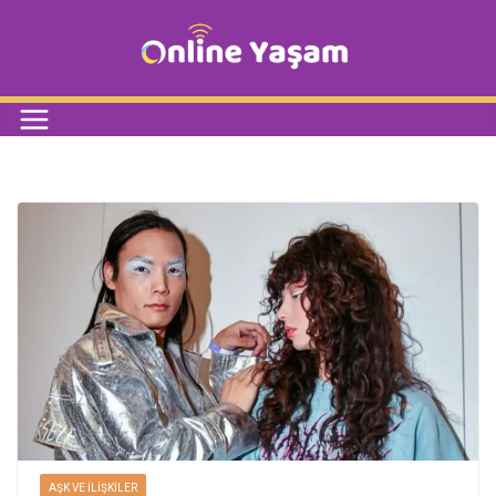
AŞK VE İLIŞKILER