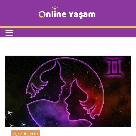
AŞK VE İLIŞKILER