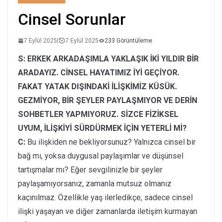
Cinsel Sorunlar
7 Eylül 2025
|
7 Eylül 2025
233 Görüntüleme
S: ERKEK ARKADAŞIMLA YAKLAŞIK İKİ YILDIR BİR
ARADAYIZ. CİNSEL HAYATIMIZ İYİ GEÇİYOR.
FAKAT YATAK DIŞINDAKİ İLİŞKİMİZ KÜSÜK.
GEZMİYOR, BİR ŞEYLER PAYLAŞMIYOR VE DERİN
SOHBETLER YAPMIYORUZ. SİZCE FİZİKSEL
UYUM, İLİŞKİYİ SÜRDÜRMEK İÇİN YETERLİ Mİ?
C:
Bu ilişkiden ne bekliyorsunuz? Yalnızca cinsel bir
bağ mı, yoksa duygusal paylaşımlar ve düşünsel
tartışmalar mı? Eğer sevgilinizle bir şeyler
paylaşamıyorsanız, zamanla mutsuz olmanız
kaçınılmaz. Özellikle yaş ilerledikçe, sadece cinsel
ilişki yaşayan ve diğer zamanlarda iletişim kurmayan