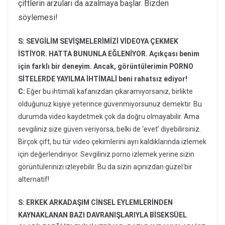
çiftlerin arzuları da azalmaya başlar. Bizden
söylemesi!
S: SEVGİLİM SEVİŞMELERİMİZİ VİDEOYA ÇEKMEK
İSTİYOR. HATTA BUNUNLA EĞLENİYOR. Açıkçası benim
için farklı bir deneyim. Ancak, görüntülerimin PORNO
SİTELERDE YAYILMA İHTİMALİ beni rahatsız ediyor!
C:
Eğer bu ihtimali kafanızdan çıkaramıyorsanız, birlikte
olduğunuz kişiye yeterince güvenmiyorsunuz demektir. Bu
durumda video kaydetmek çok da doğru olmayabilir. Ama
sevgiliniz size güven veriyorsa, belki de ‘evet’ diyebilirsiniz.
Birçok çift, bu tür video çekimlerini ayrı kaldıklarında izlemek
için değerlendiriyor. Sevgiliniz porno izlemek yerine sizin
görüntülerinizi izleyebilir. Bu da sizin açınızdan güzel bir
alternatif!
S: ERKEK ARKADAŞIM CİNSEL EYLEMLERİNDEN
KAYNAKLANAN BAZI DAVRANIŞLARIYLA BİSEKSÜEL