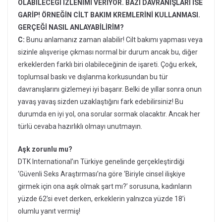
OLABİLECEĞİ İZLENİMİ VERİYOR. BAZI DAVRANIŞLARI İSE
GARİP! ÖRNEĞİN CİLT BAKIM KREMLERİNİ KULLANMASI.
GERÇEĞİ NASIL ANLAYABİLİRİM?
C:
Bunu anlamanız zaman alabilir! Cilt bakımı yapması veya
sizinle alışverişe çıkması normal bir durum ancak bu, diğer
erkeklerden farklı biri olabileceğinin de işareti. Çoğu erkek,
toplumsal baskı ve dışlanma korkusundan bu tür
davranışlarını gizlemeyi iyi başarır. Belki de yıllar sonra onun
yavaş yavaş sizden uzaklaştığını fark edebilirsiniz! Bu
durumda en iyi yol, ona sorular sormak olacaktır. Ancak her
türlü cevaba hazırlıklı olmayı unutmayın.
Aşk zorunlu mu?
DTK International’ın Türkiye genelinde gerçekleştirdiği
‘Güvenli Seks Araştırması’na göre ‘Biriyle cinsel ilişkiye
girmek için ona aşık olmak şart mı?’ sorusuna, kadınların
yüzde 62’si evet derken, erkeklerin yalnızca yüzde 18’i
olumlu yanıt vermiş!