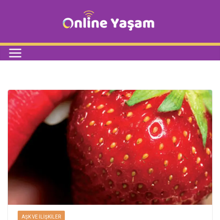
AŞK VE İLIŞKILER