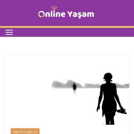
AŞK VE İLIŞKILER