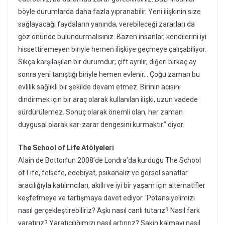
böyle durumlarda daha fazla yıpranabilir. Yeni ilişkinin size
sağlayacağı faydaların yanında, verebileceği zararları da
göz önünde bulundurmalısınız. Bazen insanlar, kendilerini iyi
hissettiremeyen biriyle hemen ilişkiye geçmeye çalışabiliyor.
Sıkça karşılaşılan bir durumdur; çift ayrılır, diğeri birkaç ay
sonra yeni tanıştığı biriyle hemen evlenir… Çoğu zaman bu
evlilik sağlıklı bir şekilde devam etmez. Birinin acısını
dindirmek için bir araç olarak kullanılan ilişki, uzun vadede
sürdürülemez. Sonuç olarak önemli olan, her zaman
duygusal olarak kar-zarar dengesini kurmaktır.” diyor.
The School of Life Atölyeleri
Alain de Botton’un 2008’de Londra’da kurduğu The School
of Life, felsefe, edebiyat, psikanaliz ve görsel sanatlar
aracılığıyla katılımcıları, akıllı ve iyi bir yaşam için alternatifler
keşfetmeye ve tartışmaya davet ediyor. ‘Potansiyelimizi
nasıl gerçekleştirebiliriz? Aşkı nasıl canlı tutarız? Nasıl fark
yaratırız? Yaratıcılığımızı nasıl artırırız? Sakin kalmayı nasıl