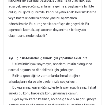
kabullenme aşaması başlıyor. Bu aşamaya ulaşmak, aşk
acısı çekmeyeceğiniz anlamına gelmez. Başkasıyla birlikte
olduğunu gördüğünüzde, kendi hayatınızdaki belirsizliklerde
veya hastalık dönemlerinde yine bu aşamalara
dönebilirsiniz. Bu süreç her iki taraf için de geçerlidir. Bir
aşamada kalmak, aşk acısının dayanılmaz bir boyuta
ulaşmasına neden olabilir.”
Ayrılığın üstesinden gelmek için yapabilecekleriniz
• Üzüntünüzü yok saymayın, ancak mümkün olduğunca
normal hayatınıza dönebilmek için çabalayın.
• Birlikte geçirdiğiniz zamanlarda ihmal ettiğiniz
arkadaşlarınızla ve aile üyelerinizle sosyalleşin.
• Duygularınızı güvendiğiniz kişilerle paylaşabilirsiniz, fakat
sürekli bu konu hakkında konuşmamaya çalışın.
• Eğer ayrılık kararı kesinse, arkadaşça bile olsa görüşmeye
devam etmek iyileşmenizi geciktirebilir. Mümkünse iletişimi