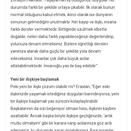
durumda farklı bir şekilde ortaya çıkabilir. İlk olarak bunun
normal olduğunu kabul etmek; ikinci olarak ise dünyanın
sonunun gelmediğini unutmaktır. Her kayıp ve ilişki, insana
farklı dersler vermektedir. Bittiğinde üzülmek elbette
doğaldır; neleri daha farklı yapabileceğinizi değerlendirip,
yolunuza devam etmelisiniz. Bizlere öğrettiği dersleri
yanınıza alarak daha güçlü bir şekilde yola devam
edeceksiniz. İnsanlar çok daha büyük acılar
atlatabilmektedir. İnsanoğlu yas ile baş edebilir.”
Yeni bir ilişkiye başlamak
Peki yeni bir ilişki çözüm olabilir mi? Eraslan, “Eğer eski
ilişkinizde yaşamak istediğiniz duyguları barındırıyorsa, yeni
bir ilişkiye başlamak yas sürecini kolaylaştırabilir.
Başkalarının da sizi beğeniyor olması hissi, ilişkinin kaybını
azaltabilir. Ancak başka biriyle ilişkiye geçtiğinizde, ‘artık
mutlu olmalıyım’ gibi bir karara varıp acılarınıza göz ardı
ederseniz, bu durumda zarar görebilirsiniz. Bazı insanlar