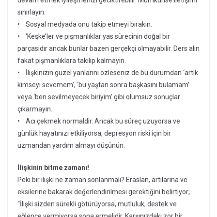
sınırlayın.
• Sosyal medyada onu takip etmeyi bırakın.
• ‘Keşke’ler ve pişmanlıklar yas sürecinin doğal bir
parçasıdır ancak bunlar bazen gerçekçi olmayabilir. Ders alın
fakat pişmanlıklara takılıp kalmayın.
• İlişkinizin güzel yanlarını özleseniz de bu durumdan ‘artık
kimseyi sevemem’, ‘bu yaştan sonra başkasını bulamam’
veya ‘ben sevilmeyecek biriyim’ gibi olumsuz sonuçlar
çıkarmayın.
• Acı çekmek normaldir. Ancak bu süreç uzuyorsa ve
günlük hayatınızı etkiliyorsa, depresyon riski için bir
uzmandan yardım almayı düşünün.
İlişkinin bitme zamanı!
Peki bir ilişki ne zaman sonlanmalı? Eraslan, artılarına ve
eksilerine bakarak değerlendirilmesi gerektiğini belirtiyor;
“İlişki sizden sürekli götürüyorsa, mutluluk, destek ve
eğlence vermiyorsa sona ermelidir. Karşınızdaki zor bir