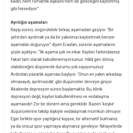
kadın, hem romantik ilişkisini hem de geleceğini kaybetmiş
gibi hissediyor.”
Ayrılığın aşamaları
Kayıp süreci, öngörülebilir birkaç aşamadan geçiyor. “Bir
şehirden ayrılmak ya da bir yakınınızı kaybetmek benzer
aşamaları doğuruyor” diyen Eraslan, sürecin aşamalarını
şöyle açıklıyor; “İlk aşama şok ve inkar. Kaybın farkındasınız
fakat tam olarak kabullenemiyorsunuz. Hâlâ geri dönüş
olabileceğini düşünerek durumu yok sayıyorsunuz.
Ardından pazarlık aşaması başlıyor. ‘Onun en yakın arkadaşı
olmasaydı, ayrılmazdık’ gibi düşünceler devreye giriyor.
Akabinde depresyon süreci başlamakta. Bu, klinik
depresyon değil, kaybın kabullenilmesi ve vedalaşma
aşamasıdır! Zor bir dönem ama gereklidir. Bazen ‘keşke’
düşüncelerine takılıp ilişkiyle vedalaşmak mümkün olmuyor.
Eğer birlikte spor yaptığınız kişiyse, bir alternatif bulmanız
ya da onsuz spor yapmaya alışmanız gerekiyor. Nihayetinde