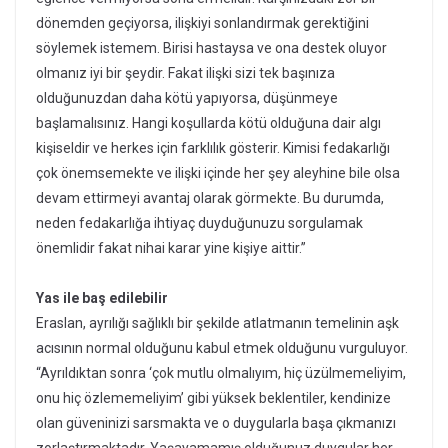
dönemden geçiyorsa, ilişkiyi sonlandırmak gerektiğini
söylemek istemem. Birisi hastaysa ve ona destek oluyor
olmanız iyi bir şeydir. Fakat ilişki sizi tek başınıza
olduğunuzdan daha kötü yapıyorsa, düşünmeye
başlamalısınız. Hangi koşullarda kötü olduğuna dair algı
kişiseldir ve herkes için farklılık gösterir. Kimisi fedakarlığı
çok önemsemekte ve ilişki içinde her şey aleyhine bile olsa
devam ettirmeyi avantaj olarak görmekte. Bu durumda,
neden fedakarlığa ihtiyaç duyduğunuzu sorgulamak
önemlidir fakat nihai karar yine kişiye aittir.”
Yas ile baş edilebilir
Eraslan, ayrılığı sağlıklı bir şekilde atlatmanın temelinin aşk
acısının normal olduğunu kabul etmek olduğunu vurguluyor.
“Ayrıldıktan sonra ‘çok mutlu olmalıyım, hiç üzülmemeliyim,
onu hiç özlememeliyim’ gibi yüksek beklentiler, kendinize
olan güveninizi sarsmakta ve o duygularla başa çıkmanızı
zorlaştırmaktadır. Yaşayamamış olduğunuz duygular her