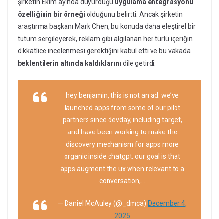
şirketin Ekim ayında duyurduğu
uygulama entegrasyonu
özelliğinin bir örneği
olduğunu belirtti. Ancak şirketin
araştırma başkanı Mark Chen, bu konuda daha eleştirel bir
tutum sergileyerek, reklam gibi algılanan her türlü içeriğin
dikkatlice incelenmesi gerektiğini kabul etti ve bu vakada
beklentilerin altında kaldıklarını
dile getirdi.
hey benjamin, this is not an ad. we’ve
launched apps from some of our pilot
partners since devday, including target,
and have been working to make the
discovery mechanism for apps more
organic inside chatgpt. our goal is that
apps augment the ux when relevant to a
conversation,…
— Daniel McAuley (@_dmca)
December 4,
2025