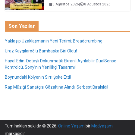
8 Ağustos 2026
|
8 Ağustos 2026
Son Yazılar
Yaklaşıp Uzaklaşmanın Yeni Terimi: Breadcrumbing
Uraz Kaygılaroğlu Bambaşka Biri Oldu!
Hayal Edin: Detaylı Dokunmatik Ekranlı Ayrılabilir DualSense
Kontrolcü, Sony’nin Yenilikçi Tasarımı!
Boynundaki Kolyenin Sırrı Şoke Etti!
Rap Müziği Sanatçısı Gözaltına Alındı, Serbest Bırakıldı!
Tüm hakları saklıdır © 2026.
Online Yaşam
bir
Medyaşam
markasıdır.