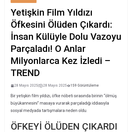
Yetişkin Film Yıldızı
Öfkesini Ölüden Çıkardı:
İnsan Külüyle Dolu Vazoyu
Parçaladı! O Anlar
Milyonlarca Kez İzledi –
TREND
28 Mayıs 2025
|
28 Mayıs 2025
159 Görüntüleme
Bir yetişkin film yıldızı, öfke nöbeti sırasında birinin “ölmüş
büyükannesini” masaya vurarak parçaladığı iddiasıyla
sosyal medyada tartışmalara neden oldu.
ÖFKEYİ ÖLÜDEN ÇIKARDI