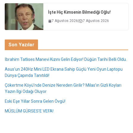
İşte Hiç Kimsenin Bilmediği Oğlu!
7 Ağustos 2026
|
7 Ağustos 2026
Son Yazılar
İbrahim Tatlıses Manevi Kızını Gelin Ediyor! Düğün Tarihi Belli Oldu.
Asus’un 240Hz Mini LED Ekrana Sahip Güçlü Yeni Oyun Laptopu
Dünya Çapında Tanıtıldı!
Çökertme Köyü’nde Denize Nereden Girilir? Milas’ın Gizli Koyları
Yazın İlgi Odağı Oluyor
Eski Eşe Yıllar Sonra Gelen Övgü!
MÜSLÜM GÜRSES’E VEFA!