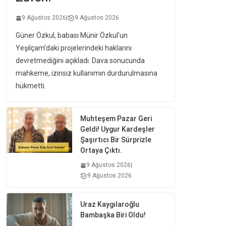
9 Ağustos 2026
|
9 Ağustos 2026
Güner Özkul, babası Münir Özkul’un
Yeşilçam’daki projelerindeki haklarını
devretmediğini açıkladı. Dava sonucunda
mahkeme, izinsiz kullanımın durdurulmasına
hükmetti.
Muhteşem Pazar Geri
Geldi! Uygur Kardeşler
Şaşırtıcı Bir Sürprizle
Ortaya Çıktı.
9 Ağustos 2026
|
9 Ağustos 2026
Uraz Kaygılaroğlu
Bambaşka Biri Oldu!