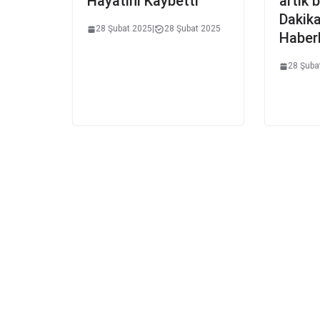
Hayatını Kaybetti
artık 
Dakik
28 Şubat 2025
|
28 Şubat 2025
Haberl
28 Şuba