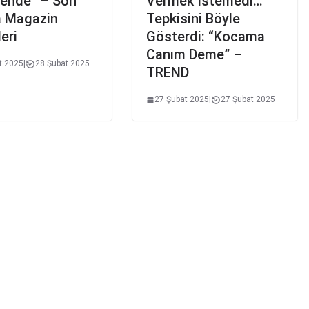
bende” – Son
Vermek İstemedi…
a Magazin
Tepkisini Böyle
eri
Gösterdi: “Kocama
Canım Deme” –
t 2025
|
28 Şubat 2025
TREND
27 Şubat 2025
|
27 Şubat 2025