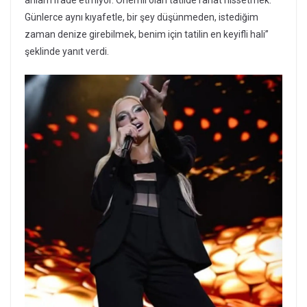
anlam ifade etmiyor. Önemli olan tatilde rahat hissetmek.
Günlerce aynı kıyafetle, bir şey düşünmeden, istediğim
zaman denize girebilmek, benim için tatilin en keyifli hali”
şeklinde yanıt verdi.