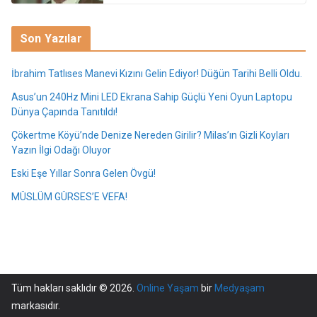
Son Yazılar
İbrahim Tatlıses Manevi Kızını Gelin Ediyor! Düğün Tarihi Belli Oldu.
Asus’un 240Hz Mini LED Ekrana Sahip Güçlü Yeni Oyun Laptopu
Dünya Çapında Tanıtıldı!
Çökertme Köyü’nde Denize Nereden Girilir? Milas’ın Gizli Koyları
Yazın İlgi Odağı Oluyor
Eski Eşe Yıllar Sonra Gelen Övgü!
MÜSLÜM GÜRSES’E VEFA!
Tüm hakları saklıdır © 2026.
Online Yaşam
bir
Medyaşam
markasıdır.