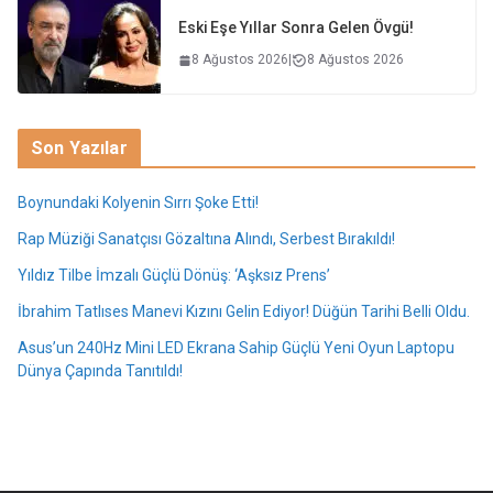
Eski Eşe Yıllar Sonra Gelen Övgü!
8 Ağustos 2026
|
8 Ağustos 2026
Son Yazılar
Boynundaki Kolyenin Sırrı Şoke Etti!
Rap Müziği Sanatçısı Gözaltına Alındı, Serbest Bırakıldı!
Yıldız Tilbe İmzalı Güçlü Dönüş: ‘Aşksız Prens’
İbrahim Tatlıses Manevi Kızını Gelin Ediyor! Düğün Tarihi Belli Oldu.
Asus’un 240Hz Mini LED Ekrana Sahip Güçlü Yeni Oyun Laptopu
Dünya Çapında Tanıtıldı!