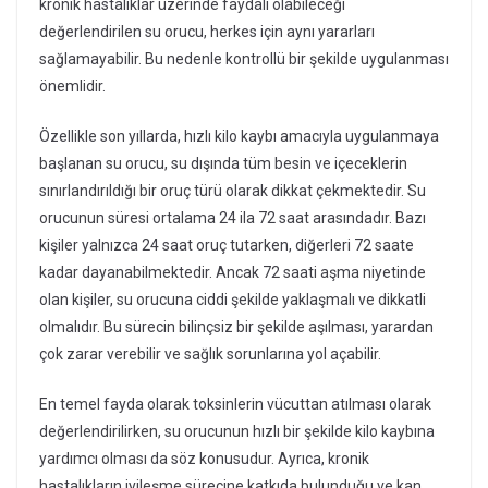
kronik hastalıklar üzerinde faydalı olabileceği
değerlendirilen su orucu, herkes için aynı yararları
sağlamayabilir. Bu nedenle kontrollü bir şekilde uygulanması
önemlidir.
Özellikle son yıllarda, hızlı kilo kaybı amacıyla uygulanmaya
başlanan su orucu, su dışında tüm besin ve içeceklerin
sınırlandırıldığı bir oruç türü olarak dikkat çekmektedir. Su
orucunun süresi ortalama 24 ila 72 saat arasındadır. Bazı
kişiler yalnızca 24 saat oruç tutarken, diğerleri 72 saate
kadar dayanabilmektedir. Ancak 72 saati aşma niyetinde
olan kişiler, su orucuna ciddi şekilde yaklaşmalı ve dikkatli
olmalıdır. Bu sürecin bilinçsiz bir şekilde aşılması, yarardan
çok zarar verebilir ve sağlık sorunlarına yol açabilir.
En temel fayda olarak toksinlerin vücuttan atılması olarak
değerlendirilirken, su orucunun hızlı bir şekilde kilo kaybına
yardımcı olması da söz konusudur. Ayrıca, kronik
hastalıkların iyileşme sürecine katkıda bulunduğu ve kan