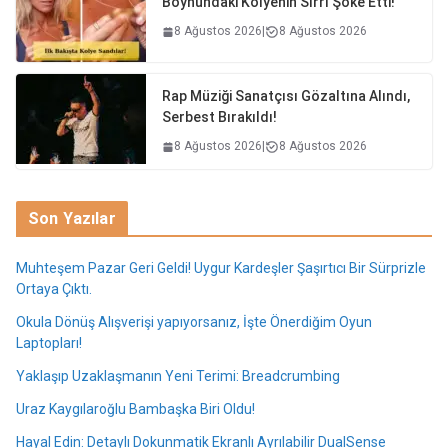
Boynundaki Kolyenin Sırrı Şoke Etti!
8 Ağustos 2026
|
8 Ağustos 2026
Rap Müziği Sanatçısı Gözaltına Alındı,
Serbest Bırakıldı!
8 Ağustos 2026
|
8 Ağustos 2026
Son Yazılar
Muhteşem Pazar Geri Geldi! Uygur Kardeşler Şaşırtıcı Bir Sürprizle
Ortaya Çıktı.
Okula Dönüş Alışverişi yapıyorsanız, İşte Önerdiğim Oyun
Laptopları!
Yaklaşıp Uzaklaşmanın Yeni Terimi: Breadcrumbing
Uraz Kaygılaroğlu Bambaşka Biri Oldu!
Hayal Edin: Detaylı Dokunmatik Ekranlı Ayrılabilir DualSense