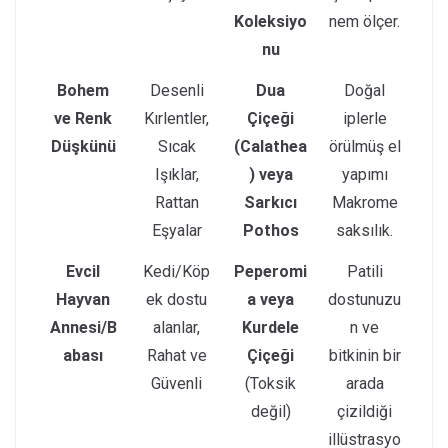
Koleksiyo
nem ölçer.
nu
Bohem
Desenli
Dua
Doğal
ve Renk
Kırlentler,
Çiçeği
iplerle
Düşkünü
Sıcak
(Calathea
örülmüş el
Işıklar,
) veya
yapımı
Rattan
Sarkıcı
Makrome
Eşyalar
Pothos
saksılık.
Evcil
Kedi/Köp
Peperomi
Patili
Hayvan
ek dostu
a veya
dostunuzu
Annesi/B
alanlar,
Kurdele
n ve
abası
Rahat ve
Çiçeği
bitkinin bir
Güvenli
(Toksik
arada
değil)
çizildiği
illüstrasyo