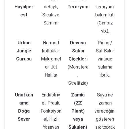
Hayalper
detaylı,
Teraryum
teraryum
est
Sıcak ve
bakım kiti
Samimi
(Cımbız
vb.).
Urban
Normod
Devasa
Pirinç /
Jungle
koltuklar,
Saksı
Saf Bakır
Gurusu
Makromel
Çiçekleri
vintage
er, Jüt
(Monstera
sulama
Halılar
,
ibrik.
Strelitzia)
Unutkan
Endüstriy
Zamia
Suyu ne
ama
el, Pratik,
(ZZ
zaman
Doğa
Fonksiyon
Plant)
vereceğini
Sever
el, Hızlı
veya
gösteren
Yaşayan
Sukulent
şık toprak