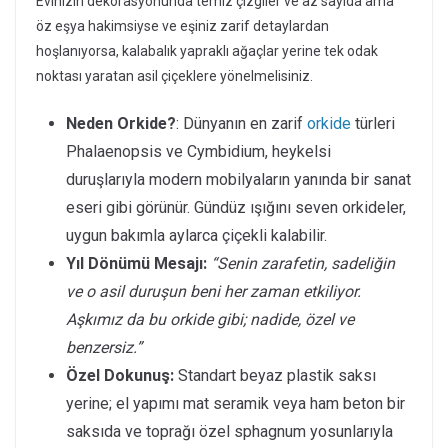
Evinizin dekorasyonunda temiz çizgiler ve az sayıda ama
öz eşya hakimsiyse ve eşiniz zarif detaylardan
hoşlanıyorsa, kalabalık yapraklı ağaçlar yerine tek odak
noktası yaratan asil çiçeklere yönelmelisiniz.
Neden Orkide?
: Dünyanın en zarif
orkide
türleri
Phalaenopsis ve Cymbidium, heykelsi
duruşlarıyla modern mobilyaların yanında bir sanat
eseri gibi görünür. Gündüz ışığını seven orkideler,
uygun bakımla aylarca çiçekli kalabilir.
Yıl Dönümü Mesajı:
“Senin zarafetin, sadeliğin
ve o asil duruşun beni her zaman etkiliyor.
Aşkımız da bu orkide gibi; nadide, özel ve
benzersiz.”
Özel Dokunuş:
Standart beyaz plastik saksı
yerine; el yapımı mat seramik veya ham beton bir
saksıda ve toprağı özel sphagnum yosunlarıyla