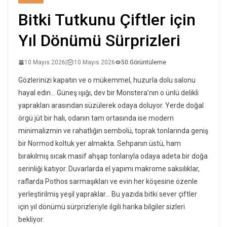
Bitki Tutkunu Çiftler için
Yıl Dönümü Sürprizleri
10 Mayıs 2026
|
10 Mayıs 2026
50 Görüntüleme
Gözlerinizi kapatın ve o mükemmel, huzurla dolu salonu
hayal edin… Güneş ışığı, dev bir Monstera’nın o ünlü delikli
yaprakları arasından süzülerek odaya doluyor. Yerde doğal
örgü jüt bir halı, odanın tam ortasında ise modern
minimalizmin ve rahatlığın sembolü, toprak tonlarında geniş
bir Normod koltuk yer almakta. Sehpanın üstü, ham
bırakılmış sıcak masif ahşap tonlarıyla odaya adeta bir doğa
serinliği katıyor. Duvarlarda el yapımı makrome saksılıklar,
raflarda Pothos sarmaşıkları ve evin her köşesine özenle
yerleştirilmiş yeşil yapraklar… Bu yazıda bitki sever çiftler
için yıl dönümü sürprizleriyle ilgili harika bilgiler sizleri
bekliyor.