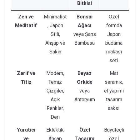
Bitkisi
Zen ve
Minimalist
Bonsai
Özel
Meditatif
, Japon
Ağacı
formda
Stili,
veya Şans
Japon
Ahşap ve
Bambusu
budama
Sakin
makası
seti.
Zarif ve
Modern,
Beyaz
Mat
Titiz
Temiz
Orkide
seramik,
Çizgiler,
veya
el yapımı
Açık
Antoryum
tasarım
Renkler,
saksı.
Deri
Yaratıcı
Eklektik,
Özel
Büyüteçli
ve
Ahşap
Tasarım
özel