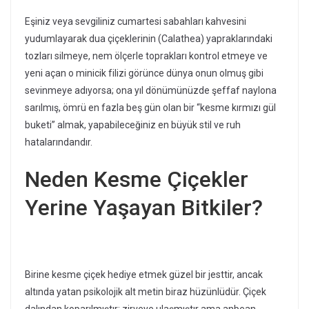
Eşiniz veya sevgiliniz cumartesi sabahları kahvesini
yudumlayarak dua çiçeklerinin (Calathea) yapraklarındaki
tozları silmeye, nem ölçerle toprakları kontrol etmeye ve
yeni açan o minicik filizi görünce dünya onun olmuş gibi
sevinmeye adıyorsa; ona yıl dönümünüzde şeffaf naylona
sarılmış, ömrü en fazla beş gün olan bir “kesme kırmızı gül
buketi” almak, yapabileceğiniz en büyük stil ve ruh
hatalarındandır.
Neden Kesme Çiçekler
Yerine Yaşayan Bitkiler?
Birine kesme çiçek hediye etmek güzel bir jesttir, ancak
altında yatan psikolojik alt metin biraz hüzünlüdür. Çiçek
dalından koparılmıştır; zirveye ulaşmıştır ama anbean