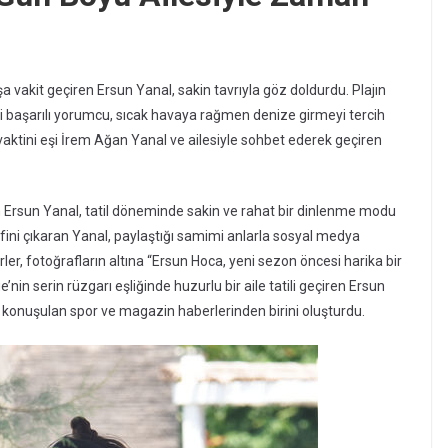
aşa vakit geçiren Ersun Yanal, sakin tavrıyla göz doldurdu. Plajın
i başarılı yorumcu, sıcak havaya rağmen denize girmeyi tercih
ktini eşi İrem Ağan Yanal ve ailesiyle sohbet ederek geçiren
n Ersun Yanal, tatil döneminde sakin ve rahat bir dinlenme modu
eyfini çıkaran Yanal, paylaştığı samimi anlarla sosyal medya
ler, fotoğrafların altına “Ersun Hoca, yeni sezon öncesi harika bir
’nin serin rüzgarı eşliğinde huzurlu bir aile tatili geçiren Ersun
ok konuşulan spor ve magazin haberlerinden birini oluşturdu.