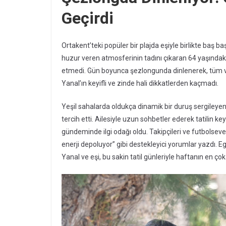
Geçirdi
Ortakent’teki popüler bir plajda eşiyle birlikte baş b
huzur veren atmosferinin tadını çıkaran 64 yaşındak
etmedi. Gün boyunca şezlongunda dinlenerek, tüm va
Yanal’ın keyifli ve zinde hali dikkatlerden kaçmadı.
Yeşil sahalarda oldukça dinamik bir duruş sergileye
tercih etti. Ailesiyle uzun sohbetler ederek tatilin k
gündeminde ilgi odağı oldu. Takipçileri ve futbolsever
enerji depoluyor” gibi destekleyici yorumlar yazdı. Ege
Yanal ve eşi, bu sakin tatil günleriyle haftanın en ç