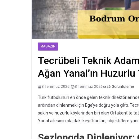
MAGAZIN
Tecrübeli Teknik Adam
Ağan Yanal’ın Huzurlu
8 Temmuz 2026
|
8 Temmuz 2026
26 Görüntüleme
Türk futbolunun en önde gelen teknik direktörlerind
ardından dinlenmek için Ege’ye doğru yola çıktı. Tec
sakin ve huzurlu köylerinden biri olan Ortakent’te ta
Yanal ailesinin plajdaki keyifli anları, objektiflere yans
Şezlongda Dinleniyor: