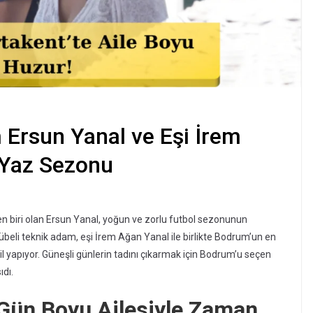
 Ersun Yanal ve Eşi İrem
 Yaz Sezonu
en biri olan Ersun Yanal, yoğun ve zorlu futbol sezonunun
rübeli teknik adam, eşi İrem Ağan Yanal ile birlikte Bodrum’un en
til yapıyor. Güneşli günlerin tadını çıkarmak için Bodrum’u seçen
ıdı.
 Gün Boyu Ailesiyle Zaman