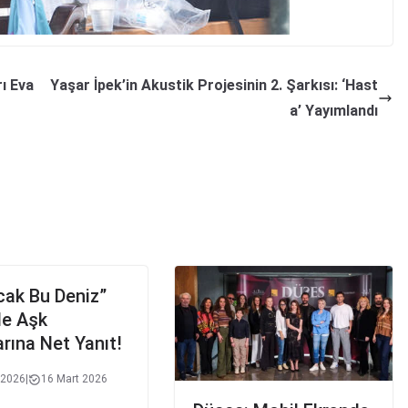
ı Eva
Yaşar İpek’in Akustik Projesinin 2. Şarkısı: ‘Hast
a’ Yayımlandı
cak Bu Deniz”
de Aşk
arına Net Yanıt!
 2026
|
16 Mart 2026