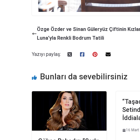
Özge Özder ve Sinan Güleryüz Çiftinin Kızlar
Luna’yla Renkli Bodrum Tatili
Yazıyı paylaş:
Bunları da sevebilirsiniz
“Taşa
Setin
İddial
16 Mart