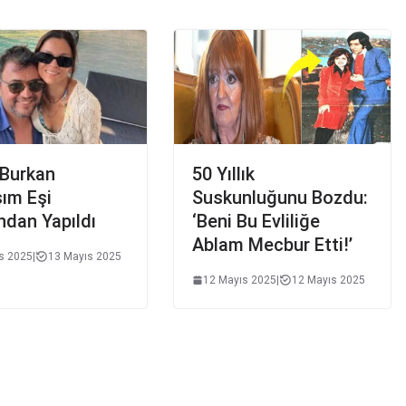
 Burkan
50 Yıllık
ım Eşi
Suskunluğunu Bozdu:
ndan Yapıldı
‘Beni Bu Evliliğe
Ablam Mecbur Etti!’
s 2025
|
13 Mayıs 2025
12 Mayıs 2025
|
12 Mayıs 2025