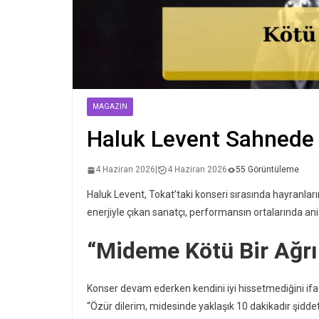
MAGAZIN
Haluk Levent Sahnede 
4 Haziran 2026
|
4 Haziran 2026
55 Görüntüleme
Haluk Levent, Tokat’taki konseri sırasında hayranları
enerjiyle çıkan sanatçı, performansın ortalarında a
“Mideme Kötü Bir Ağrı G
Konser devam ederken kendini iyi hissetmediğini ifa
“Özür dilerim, midesinde yaklaşık 10 dakikadır şiddetl