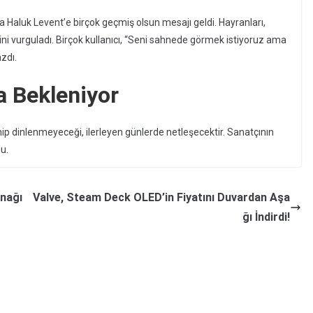
Haluk Levent’e birçok geçmiş olsun mesajı geldi. Hayranları,
ğini vurguladı. Birçok kullanıcı, “Seni sahnede görmek istiyoruz ama
zdı.
 Bekleniyor
nip dinlenmeyeceği, ilerleyen günlerde netleşecektir. Sanatçının
u.
onağı
Valve, Steam Deck OLED’in Fiyatını Duvardan Aşa
ğı İndirdi!