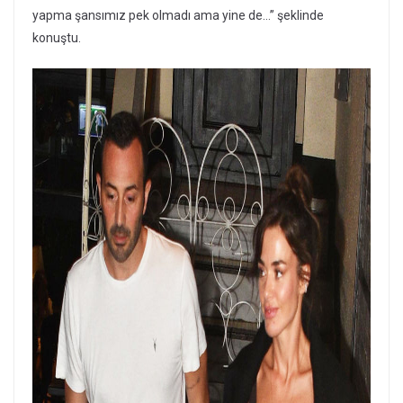
yapma şansımız pek olmadı ama yine de…” şeklinde
konuştu.