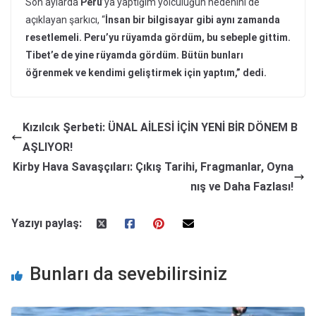
Son aylarda
Peru
’ya yaptığım yolculuğun nedenini de
açıklayan şarkıcı, “
İnsan bir bilgisayar gibi aynı zamanda
resetlemeli. Peru’yu rüyamda gördüm, bu sebeple gittim.
Tibet’e de yine rüyamda gördüm. Bütün bunları
öğrenmek ve kendimi geliştirmek için yaptım,” dedi.
Kızılcık Şerbeti: ÜNAL AİLESİ İÇİN YENİ BİR DÖNEM B
AŞLIYOR!
Kirby Hava Savaşçıları: Çıkış Tarihi, Fragmanlar, Oyna
nış ve Daha Fazlası!
Yazıyı paylaş:
Bunları da sevebilirsiniz