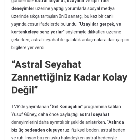
gündemde!
Astral seyahat
,
uzaylılar
ve
spiritüel
deneyimler
üzerine yaptığı yorumlarla sosyal medya
üzerinde sıkça tartışılan ünlü sanatçı, bu kez bir canlı
yayında cesur ifadelerde bulundu. “
Uzaylılar gerçek, ve
kertenkeleye benziyorlar
” söylemiyle dikkatleri üzerine
çekerken, astral seyahat ile galaktik anlaşmalara dair çarpıcı
bilgilere yer verdi.
“Astral Seyahat
Zannettiğiniz Kadar Kolay
Değil”
TV8’de yayımlanan “
Gel Konuşalım
” programına katılan
Yusuf Güney, daha önce paylaştığı
astral seyahat
deneyimlerini daha ayrıntılı bir şekilde anlatırken, “
Aslında
biz üç bedenden oluşuyoruz
: fiziksel beden, astral beden
ve ruh. İnsan bazen uyku halindeyken astral bedeniyle