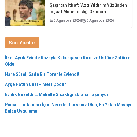
Şaşırtan İtiraf: ‘Aziz Yıldırım Yüzünden
İnşaat Mühendisliği Okudum’
6 Ağustos 2026
|
6 Ağustos 2026
Son Yazılar
İlker Ayrık Evinde Kazayla Kaburgasını Kırdı ve Üstüne Zatürre
Oldu!
Hare Sürel, Sade Bir Törenle Evlendi!
Ayşe Hatun Önal – Mert Çodur
Evlilik Güzeldir… Mahalle Sıcaklığı Ekrana Taşınıyor!
Pinball Tutkunları İçin: Nerede Olursanız Olun, En Yakın Masayı
Bulan Uygulama!