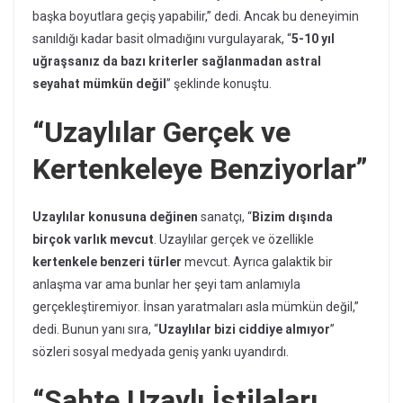
başka boyutlara geçiş yapabilir,” dedi. Ancak bu deneyimin
sanıldığı kadar basit olmadığını vurgulayarak, “
5-10 yıl
uğraşsanız da bazı kriterler sağlanmadan astral
seyahat mümkün değil
” şeklinde konuştu.
“Uzaylılar Gerçek ve
Kertenkeleye Benziyorlar”
Uzaylılar konusuna değinen
sanatçı, “
Bizim dışında
birçok varlık mevcut
. Uzaylılar gerçek ve özellikle
kertenkele benzeri türler
mevcut. Ayrıca galaktik bir
anlaşma var ama bunlar her şeyi tam anlamıyla
gerçekleştiremiyor. İnsan yaratmaları asla mümkün değil,”
dedi. Bunun yanı sıra, “
Uzaylılar bizi ciddiye almıyor
”
sözleri sosyal medyada geniş yankı uyandırdı.
“Sahte Uzaylı İstilaları