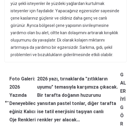
yüz şekli isteyenler ile yüzdeki yağlardan kurtulmak
isteyenler için faydalıdır. Yapacağınız egzersizler sayesinde
çene kaslarınız güçlenir ve cildiniz daha genç ve canlı
görünür. Ayrıca bölgesel çene yapısının sivrileşmesine
yardımcı olan bu alet, ciltte kan dolaşımını artırarak kırışıklık
oluşumunu da yavaşlatır. Ek olarak kolajen miktarını
artırmaya da yardımcı bir egzersizdir. Sarkma, gıdı, şekil
problemleri ve bozuklukların giderilmesinde etkili olabilir.
G
Foto Galeri:
2026 yazı, tırnaklarda "zıtlıkların
AL
2026
uyumu" temasıyla karşımıza çıkacak.
ER
Yazında
Bir tarafta doğanın huzurunu
İYİ
Deneyebilec
yansıtan pastel tonlar, diğer tarafta
G
eğiniz Kalıcı
ise tatil enerjisini taşıyan canlı
Ö
Oje Renkleri
renkler yer alacak…
R