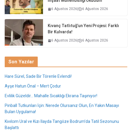
İnşaat Mühendisliği Okudum’
6 Ağustos 2026
|
6 Ağustos 2026
Kıvanç Tatlıtuğ’un Yeni Projesi: Farklı
Bir Kulvarda!
6 Ağustos 2026
|
6 Ağustos 2026
Son Yazılar
Hare Sürel, Sade Bir Törenle Evlendi!
Ayşe Hatun Önal – Mert Çodur
Evlilik Güzeldir… Mahalle Sıcaklığı Ekrana Taşınıyor!
Pinball Tutkunları İçin: Nerede Olursanız Olun, En Yakın Masayı
Bulan Uygulama!
Kıvılcım Ural ve Kızı İlayda Tangöze Bodrum’da Tatil Sezonunu
Başlattı