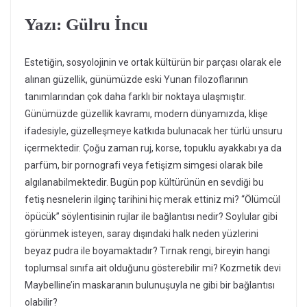
Yazı: Gülru İncu
Estetiğin, sosyolojinin ve ortak kültürün bir parçası olarak ele
alınan güzellik, günümüzde eski Yunan filozoflarının
tanımlarından çok daha farklı bir noktaya ulaşmıştır.
Günümüzde güzellik kavramı, modern dünyamızda, klişe
ifadesiyle, güzelleşmeye katkıda bulunacak her türlü unsuru
içermektedir. Çoğu zaman ruj, korse, topuklu ayakkabı ya da
parfüm, bir pornografi veya fetişizm simgesi olarak bile
algılanabilmektedir. Bugün pop kültürünün en sevdiği bu
fetiş nesnelerin ilginç tarihini hiç merak ettiniz mi? “Ölümcül
öpücük” söylentisinin rujlar ile bağlantısı nedir? Soylular gibi
görünmek isteyen, saray dışındaki halk neden yüzlerini
beyaz pudra ile boyamaktadır? Tırnak rengi, bireyin hangi
toplumsal sınıfa ait olduğunu gösterebilir mi? Kozmetik devi
Maybelline’in maskaranın bulunuşuyla ne gibi bir bağlantısı
olabilir?