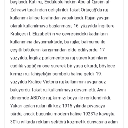
başlandı. Katı ruj, Endülüslü hekim Abu al-Qasim al-
Zahrawi tarafından geliştirildi, fakat Ortaçağ’da ruj
kullanımı kilise tarafından yasaklandı. Rujun yaygın
olarak kullanılmaya başlanması, 16. yüzyılda İngiltere
Kraliçesi I. Elizabeth’in ve çevresindeki kadınların
kullanımına dayanmaktadır; bu rujlar, balmumu ile
çeşitli bitkilerin karışımından elde ediliyordu. 17.
yüzyılda, İngiliz parlamentosu ruj süren kadınların
cadılık yaptığını öne sürerek bir yasa çıkardı, böylece
kırmızı ruj fahişeliğin sembolü haline geldi. 19.
yüzyılda Kraliçe Victoria ruj kullanımını uygunsuz
buluyordu, fakat ruj kullanılmaya devam etti. Aynı
dönemde ABD’de ruj, kırmızı boya ile renklendirildi.
Yukarı açılan rujları ilk kez 1915 yılında piyasaya
sürdü, ancak bugünkü modern haline 1923’te kavuştu.
30’lu yıllarda reklam sektörü kozmetik dünyasına adım