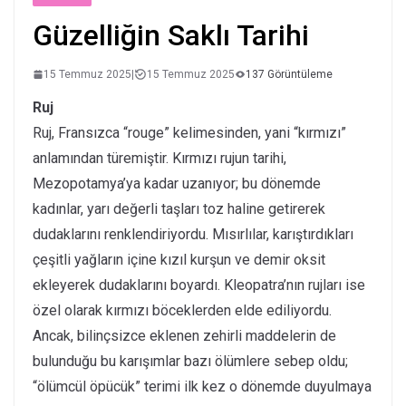
Güzelliğin Saklı Tarihi
15 Temmuz 2025
|
15 Temmuz 2025
137 Görüntüleme
Ruj
Ruj, Fransızca “rouge” kelimesinden, yani “kırmızı”
anlamından türemiştir. Kırmızı rujun tarihi,
Mezopotamya’ya kadar uzanıyor; bu dönemde
kadınlar, yarı değerli taşları toz haline getirerek
dudaklarını renklendiriyordu. Mısırlılar, karıştırdıkları
çeşitli yağların içine kızıl kurşun ve demir oksit
ekleyerek dudaklarını boyardı. Kleopatra’nın rujları ise
özel olarak kırmızı böceklerden elde ediliyordu.
Ancak, bilinçsizce eklenen zehirli maddelerin de
bulunduğu bu karışımlar bazı ölümlere sebep oldu;
“ölümcül öpücük” terimi ilk kez o dönemde duyulmaya