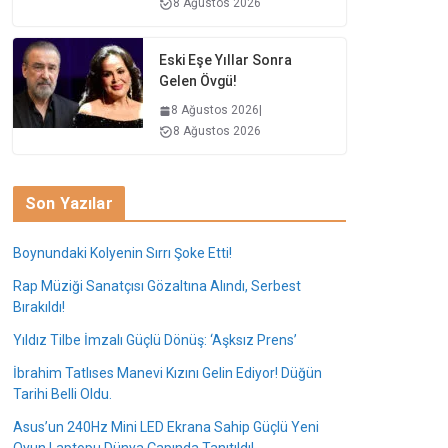
8 Ağustos 2026
Eski Eşe Yıllar Sonra
Gelen Övgü!
8 Ağustos 2026
|
8 Ağustos 2026
Son Yazılar
Boynundaki Kolyenin Sırrı Şoke Etti!
Rap Müziği Sanatçısı Gözaltına Alındı, Serbest
Bırakıldı!
Yıldız Tilbe İmzalı Güçlü Dönüş: ‘Aşksız Prens’
İbrahim Tatlıses Manevi Kızını Gelin Ediyor! Düğün
Tarihi Belli Oldu.
Asus’un 240Hz Mini LED Ekrana Sahip Güçlü Yeni