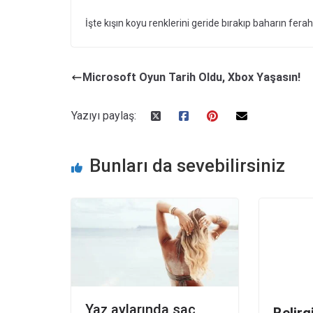
İşte kışın koyu renklerini geride bırakıp baharın fera
Microsoft Oyun Tarih Oldu, Xbox Yaşasın!
Yazıyı paylaş:
Bunları da sevebilirsiniz
Yaz aylarında saç
Belirg