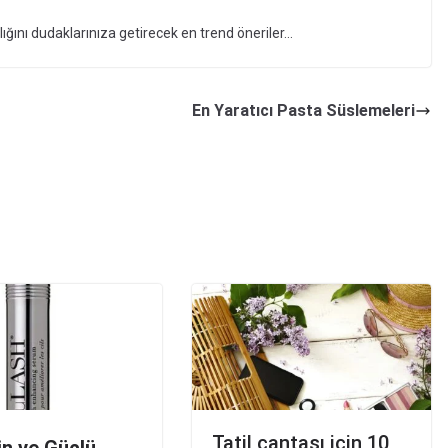
hlığını dudaklarınıza getirecek en trend öneriler…
En Yaratıcı Pasta Süslemeleri
Tatil çantası için 10
in ve Güçlü