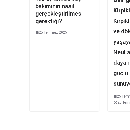
bakımının nasıl
Kirpik
gerçekleştirilmesi
Kirpik
gerektiği?
ve dö
25 Temmuz 2025
yaşaya
NeuLa
dayanı
güçlü 
sunuyo
25 Tem
25 Tem