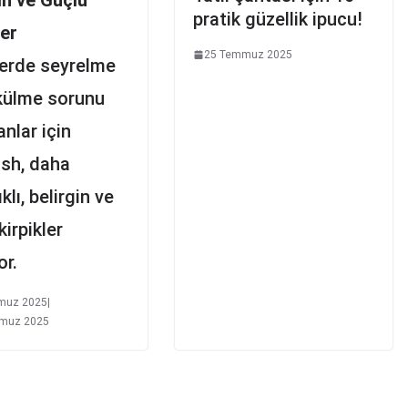
pratik güzellik ipucu!
ler
25 Temmuz 2025
lerde seyrelme
külme sorunu
nlar için
sh, daha
klı, belirgin ve
kirpikler
r.
muz 2025
|
muz 2025