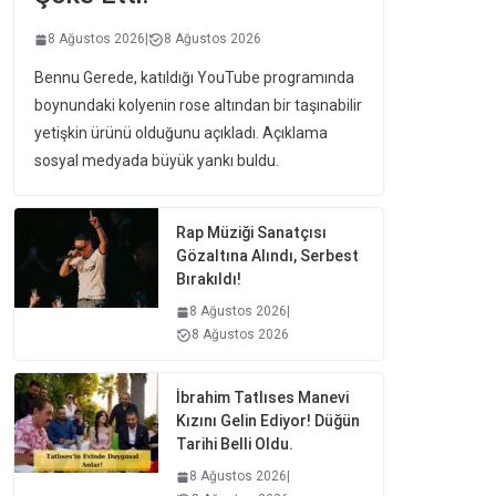
8 Ağustos 2026
|
8 Ağustos 2026
Bennu Gerede, katıldığı YouTube programında
boynundaki kolyenin rose altından bir taşınabilir
yetişkin ürünü olduğunu açıkladı. Açıklama
sosyal medyada büyük yankı buldu.
Rap Müziği Sanatçısı
Gözaltına Alındı, Serbest
Bırakıldı!
8 Ağustos 2026
|
8 Ağustos 2026
İbrahim Tatlıses Manevi
Kızını Gelin Ediyor! Düğün
Tarihi Belli Oldu.
8 Ağustos 2026
|