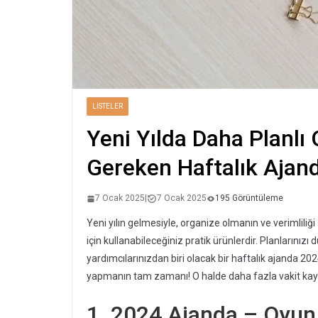
LISTELER
Yeni Yılda Daha Planlı
Gereken Haftalık Ajand
7 Ocak 2025
|
7 Ocak 2025
195 Görüntüleme
Yeni yılın gelmesiyle, organize olmanın ve verimliliği 
için kullanabileceğiniz pratik ürünlerdir. Planlarını
yardımcılarınızdan biri olacak bir haftalık ajanda 2024
yapmanın tam zamanı! O halde daha fazla vakit ka
1. 2024 Ajanda – Oyun 