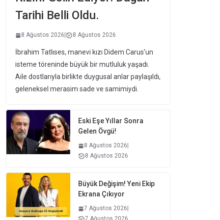
Tarihi Belli Oldu.
8 Ağustos 2026
|
8 Ağustos 2026
İbrahim Tatlıses, manevi kızı Didem Carus’un
isteme töreninde büyük bir mutluluk yaşadı.
Aile dostlarıyla birlikte duygusal anlar paylaşıldı,
geleneksel merasim sade ve samimiydi.
Eski Eşe Yıllar Sonra
Gelen Övgü!
8 Ağustos 2026
|
8 Ağustos 2026
Büyük Değişim! Yeni Ekip
Ekrana Çıkıyor
7 Ağustos 2026
|
7 Ağustos 2026