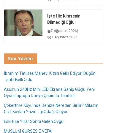
İşte Hiç Kimsenin
Bilmediği Oğlu!
7 Ağustos 2026
|
7 Ağustos 2026
Son Yazılar
İbrahim Tatlıses Manevi Kızını Gelin Ediyor! Düğün
Tarihi Belli Oldu.
Asus’un 240Hz Mini LED Ekrana Sahip Güçlü Yeni
Oyun Laptopu Dünya Çapında Tanıtıldı!
Çökertme Köyü’nde Denize Nereden Girilir? Milas’ın
Gizli Koyları Yazın İlgi Odağı Oluyor
Eski Eşe Yıllar Sonra Gelen Övgü!
MÜSLÜM GÜRSES’E VEFA!