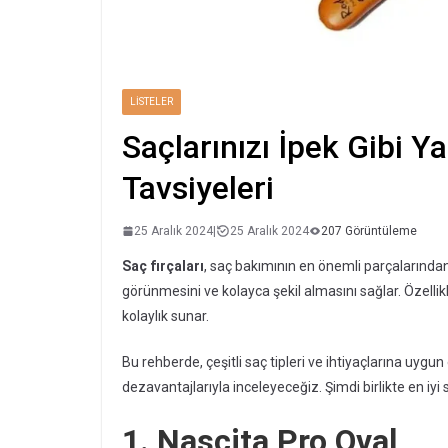
LISTELER
Saçlarınızı İpek Gibi Y
Tavsiyeleri
25 Aralık 2024
|
25 Aralık 2024
207 Görüntüleme
Saç fırçaları
, saç bakımının en önemli parçalarından bi
görünmesini ve kolayca şekil almasını sağlar. Özellik
kolaylık sunar.
Bu rehberde, çeşitli saç tipleri ve ihtiyaçlarına uygun e
dezavantajlarıyla inceleyeceğiz. Şimdi birlikte en iyi
1. Nascita Pro Oval