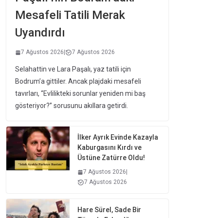
Mesafeli Tatili Merak
Uyandırdı
7 Ağustos 2026
|
7 Ağustos 2026
Selahattin ve Lara Paşalı, yaz tatili için
Bodrum’a gittiler. Ancak plajdaki mesafeli
tavırları, “Evlilikteki sorunlar yeniden mi baş
gösteriyor?” sorusunu akıllara getirdi.
İlker Ayrık Evinde Kazayla
Kaburgasını Kırdı ve
Üstüne Zatürre Oldu!
7 Ağustos 2026
|
7 Ağustos 2026
Hare Sürel, Sade Bir