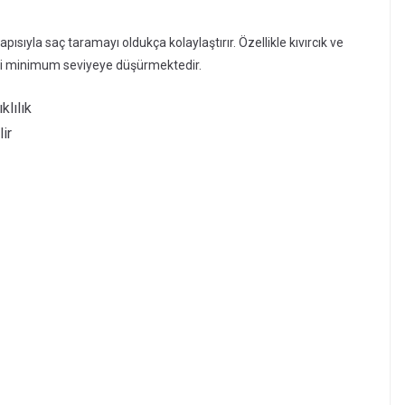
pısıyla saç taramayı oldukça kolaylaştırır. Özellikle kıvırcık ve
meyi minimum seviyeye düşürmektedir.
klılık
ir