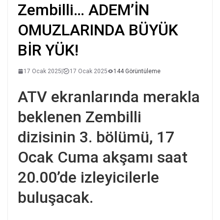
Zembilli… ADEM’İN
OMUZLARINDA BÜYÜK
BİR YÜK!
17 Ocak 2025
|
17 Ocak 2025
144 Görüntüleme
ATV ekranlarında merakla
beklenen Zembilli
dizisinin 3. bölümü, 17
Ocak Cuma akşamı saat
20.00’de izleyicilerle
buluşacak.