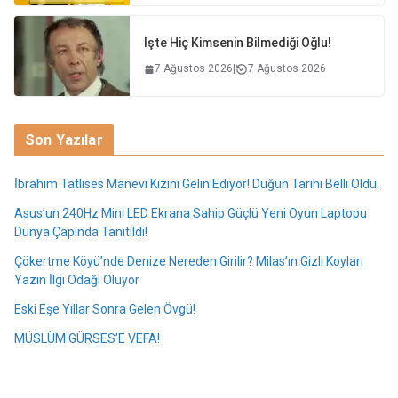
İşte Hiç Kimsenin Bilmediği Oğlu!
7 Ağustos 2026
|
7 Ağustos 2026
Son Yazılar
İbrahim Tatlıses Manevi Kızını Gelin Ediyor! Düğün Tarihi Belli Oldu.
Asus’un 240Hz Mini LED Ekrana Sahip Güçlü Yeni Oyun Laptopu
Dünya Çapında Tanıtıldı!
Çökertme Köyü’nde Denize Nereden Girilir? Milas’ın Gizli Koyları
Yazın İlgi Odağı Oluyor
Eski Eşe Yıllar Sonra Gelen Övgü!
MÜSLÜM GÜRSES’E VEFA!