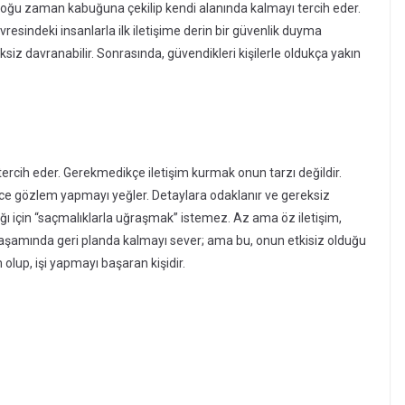
çoğu zaman kabuğuna çekilip kendi alanında kalmayı tercih eder.
esindeki insanlarla ilk iletişime derin bir güvenlik duyma
eksiz davranabilir. Sonrasında, güvendikleri kişilerle oldukça yakın
ercih eder. Gerekmedikçe iletişim kurmak onun tarzı değildir.
e gözlem yapmayı yeğler. Detaylara odaklanır ve gereksiz
ı için “saçmalıklarla uğraşmak” istemez. Az ama öz iletişim,
 yaşamında geri planda kalmayı sever; ama bu, onun etkisiz olduğu
lup, işi yapmayı başaran kişidir.