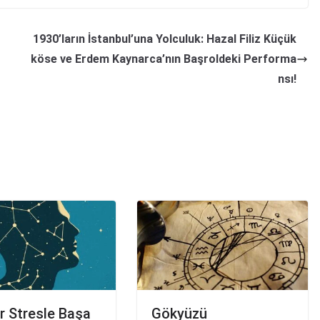
1930’ların İstanbul’una Yolculuk: Hazal Filiz Küçük
köse ve Erdem Kaynarca’nın Başroldeki Performa
nsı!
r Stresle Başa
Gökyüzü