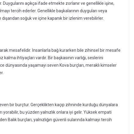
. Duygularını açıkça ifade etmekte zorlanır ve genellikle işine,
ayı tercih ederler. Genellikle başkalarının duyguları veya
e dışarıdan soğuk ve içine kapanık bir izlenim verebilirler.
rak mesafelidir. İnsanlarla bağ kurarken bile zihinsel bir mesafe
 kalma ihtiyaçları vardır. Bir başkasının varlığı, seslerini
şünce dünyasında yaşamayı seven Kova burçları, meraklı kimseler
er.
even bir burçtur. Gerçeklikten kaçıp zihninde kurduğu dünyalara
rı yorabilir, bu yüzden yalnızlık onlara iyi gelir. Yüksek empati
n Balık burçları, yalnızlığın güvenli sularında kalmayı tercih