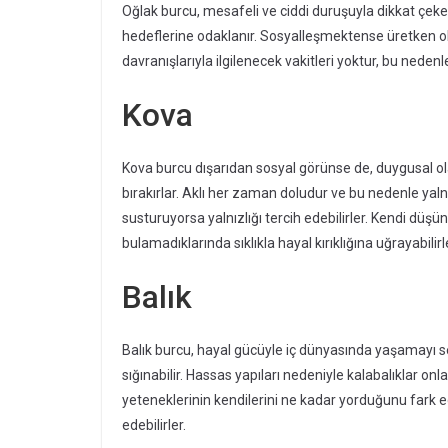
Oğlak burcu, mesafeli ve ciddi duruşuyla dikkat çeker
hedeflerine odaklanır. Sosyalleşmektense üretken olm
davranışlarıyla ilgilenecek vakitleri yoktur, bu nedenl
Kova
Kova burcu dışarıdan sosyal görünse de, duygusal ola
bırakırlar. Aklı her zaman doludur ve bu nedenle yalnız
susturuyorsa yalnızlığı tercih edebilirler. Kendi dü
bulamadıklarında sıklıkla hayal kırıklığına uğrayabilirl
Balık
Balık burcu, hayal gücüyle iç dünyasında yaşamayı s
sığınabilir. Hassas yapıları nedeniyle kalabalıklar onla
yeteneklerinin kendilerini ne kadar yorduğunu fark ede
edebilirler.