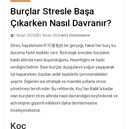
Burçlar Stresle Başa
Çıkarken Nasıl Davranır?
1 Nisan 2026
|
1 Nisan 2026
62 Görüntüleme
Stres, hayatımızın不可避免的 bir gerçeği, fakat her burç bu
duruma farklı tepkiler verir. Astrolojik enerjiler, burçların
baskı altında nasıl düşündüğünü, hissettiğini ve tepki
verdiğini belirler. Bazı burçlar duygularını yoğun yaşayarak
içe kapanırken, bazıları anlık tepkilerle çevresindekileri
şaşırtır. Diğerleri ise stratejik ve mantıklı yollarla stresi
yönetmeyi tercih eder. Bu rehberde, Koç’tan Balık’a kadar
olan burçların stres altında nasıl davrandığını keşfedecek ve
astrolojinin gizemli etkilerini daha derinlemesine
inceleyeceksiniz.
Koç