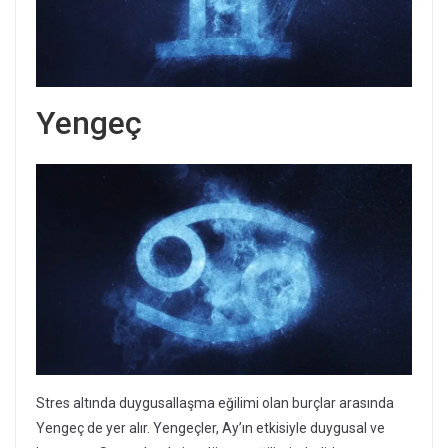
Yengeç
Stres altında duygusallaşma eğilimi olan burçlar arasında
Yengeç de yer alır. Yengeçler, Ay’ın etkisiyle duygusal ve