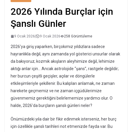
2026 Yılında Burçlar için
Şanslı Günler
9 Ocak 2026
|
9 Ocak 2026
258 Görüntüleme
2026’ya giriş yaparken, birçokımız yıldızlara sadece
hayranlıkla değil, aynı zamanda yol gösterici unsurlar olarak
da bakıyoruz; kozmik akışların aleyhimize değil, lehimize
aktığı anlar için… Ancak astrolojide “şans”, rastgele değildir;
her burcun çeşitli geçişler, açılar ve döngülerle
etkileşimleriyle şekillenir. Bu kalıpları anlamak, ne zaman
harekete geçmemiz ve ne zaman içgüdülerimize
güvenmemiz gerektiğini belirlememize yardımcı olur. O
halde, 2026’da burçların şanslı günleri neler?
Önümüzdeki yıla dair bir fikir edinmek isterseniz, her burç
için özellikle şanslı tarihleri not etmenizde fayda var. Bu