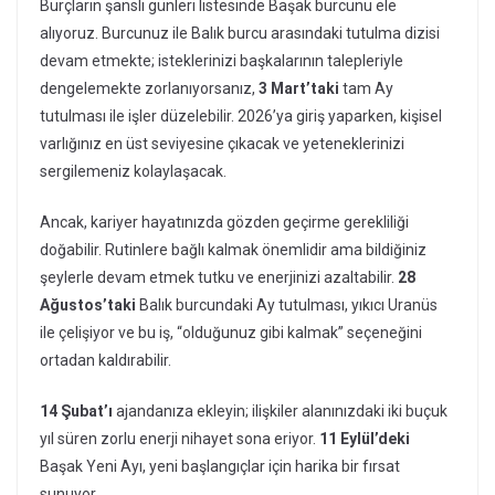
Burçların şanslı günleri listesinde Başak burcunu ele
alıyoruz. Burcunuz ile Balık burcu arasındaki tutulma dizisi
devam etmekte; isteklerinizi başkalarının talepleriyle
dengelemekte zorlanıyorsanız,
3 Mart’taki
tam Ay
tutulması ile işler düzelebilir. 2026’ya giriş yaparken, kişisel
varlığınız en üst seviyesine çıkacak ve yeteneklerinizi
sergilemeniz kolaylaşacak.
Ancak, kariyer hayatınızda gözden geçirme gerekliliği
doğabilir. Rutinlere bağlı kalmak önemlidir ama bildiğiniz
şeylerle devam etmek tutku ve enerjinizi azaltabilir.
28
Ağustos’taki
Balık burcundaki Ay tutulması, yıkıcı Uranüs
ile çelişiyor ve bu iş, “olduğunuz gibi kalmak” seçeneğini
ortadan kaldırabilir.
14 Şubat’ı
ajandanıza ekleyin; ilişkiler alanınızdaki iki buçuk
yıl süren zorlu enerji nihayet sona eriyor.
11 Eylül’deki
Başak Yeni Ayı, yeni başlangıçlar için harika bir fırsat
sunuyor.